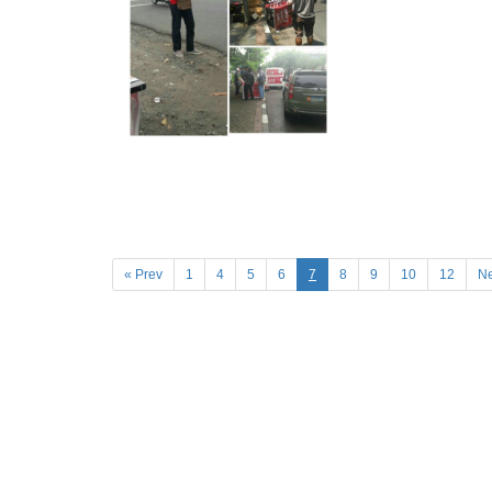
« Prev
1
4
5
6
7
8
9
10
12
Ne