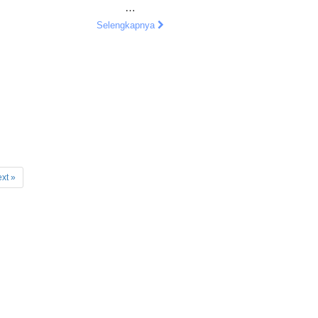
…
Selengkapnya
xt »